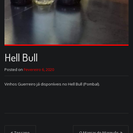
Hell Bull
Posted on
Fevereiro 6, 2020
Vinhos Guerreiro já disponíveis no Hell Bull (Pombal).
P
Toscano
O Manjar do Marquês