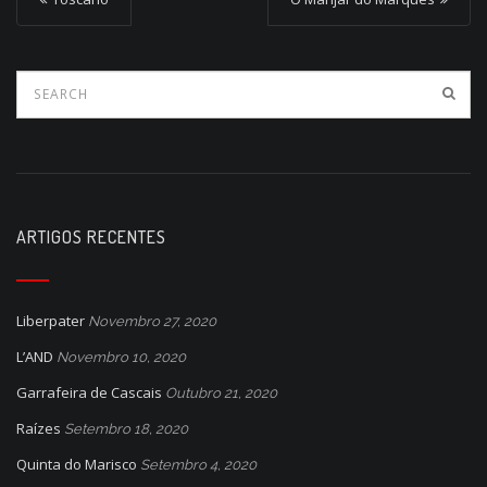
o
s
t
n
a
v
i
ARTIGOS RECENTES
g
a
Liberpater
Novembro 27, 2020
t
L’AND
Novembro 10, 2020
i
Garrafeira de Cascais
Outubro 21, 2020
o
Raízes
Setembro 18, 2020
n
Quinta do Marisco
Setembro 4, 2020